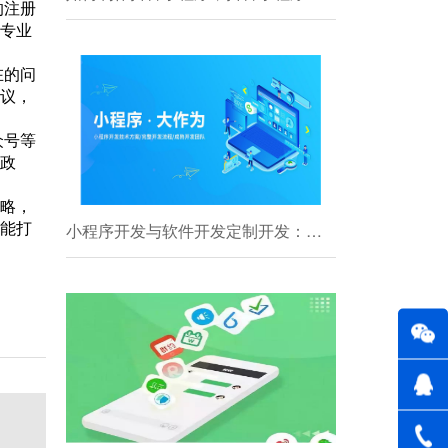
的注册
专业
在的问
议，
众号等
政
略，
才能打
小程序开发与软件开发定制开发：开启数字个性化新纪元